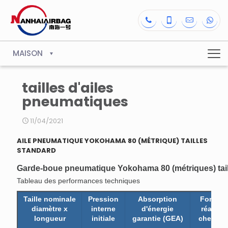
MAISON
tailles d'ailes
pneumatiques
11/04/2021
AILE PNEUMATIQUE YOKOHAMA 80 (MÉTRIQUE) TAILLES
STANDARD
Garde-boue pneumatique Yokohama 80 (métriques) tail
Tableau des performances techniques
Taille nominale
Pression
Absorption
Force d
diamètre x
interne
d'énergie
réactio
longueur
initiale
garantie (GEA)
chez GE