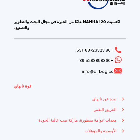
اكتسبت NANHAI 20 عامًا من الخبرة في مجال البحث والتطوير
والتصنيع.
+86 531-88723323
+8615288858360
info@airbag.cc
قوة نانهاي
نبذة عن نانهاي
الفريق التقني
معدات عوامة متطورة، ماركة صب عالية الجودة
الأوسمة والمؤهلات