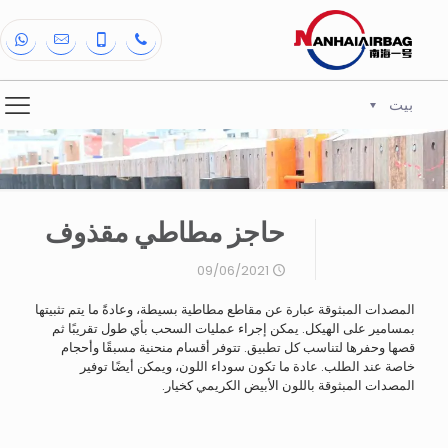
بيت
حاجز مطاطي مقذوف
09/06/2021
المصدات المبثوقة عبارة عن مقاطع مطاطية بسيطة، وعادةً ما يتم تثبيتها
بمسامير على الهيكل. يمكن إجراء عمليات السحب بأي طول تقريبًا ثم
قصها وحفرها لتناسب كل تطبيق. تتوفر أقسام منحنية مسبقًا وأحجام
خاصة عند الطلب. عادة ما تكون سوداء اللون، ويمكن أيضًا توفير
المصدات المبثوقة باللون الأبيض الكريمي كخيار.