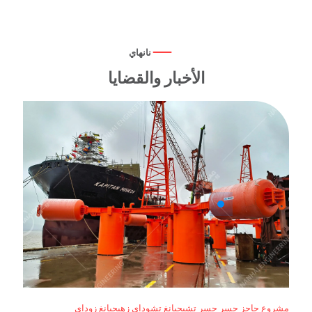
نانهاي
الأخبار والقضايا
مشروع حاجز جسر جسر تشيجيانغ تشوداي زهيجيانغ زوداي