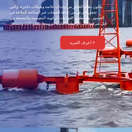
يتكون نظام الحاجز من وحدات عائمة وشبكات حاجزة، والتي
تحقق الغرض من إعاقة الفتحات غير الصالحة للملاحة في
الجسور. يتم تطبيق العوامات الرغوية المصممة والمصنعة من
قبل شركتنا على الوحدات العائمة لتزويدها بطفو ثابت ومستقر.
اعرف المزيد