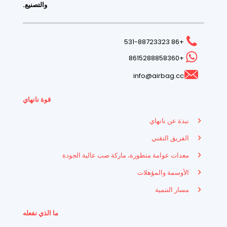
والتصنيع.
+86 531-88723323
+8615288858360
info@airbag.cc
قوة نانهاي
نبذة عن نانهاي
الفريق التقني
معدات عوامة متطورة، ماركة صب عالية الجودة
الأوسمة والمؤهلات
مسار التنمية
ما الذي نفعله