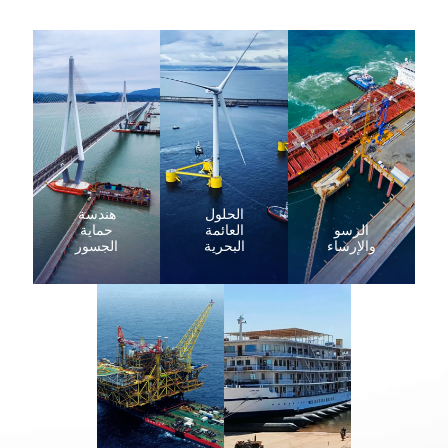
الحلول
هندسة
الرسو
العائمة
حماية
والإرساء
البحرية
الجسور