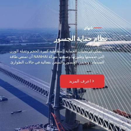
نانهاي
نظام حماية الجسور
يمكن لبرمجيات الحماية المطاطية كبيرة الحجم وثقيلة الوزن
التي صممتها وطورتها وصنعتها شركة NANHAI أن تمتص طاقة
الصدمات وتحمي الجسور والسفن بفعالية في حالات الطوارئ.
اعرف المزيد