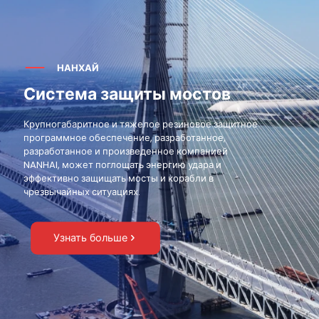
НАНХАЙ
Система защиты мостов
Крупногабаритное и тяжелое резиновое защитное
программное обеспечение, разработанное,
разработанное и произведенное компанией
NANHAI, может поглощать энергию удара и
эффективно защищать мосты и корабли в
чрезвычайных ситуациях.
Узнать больше