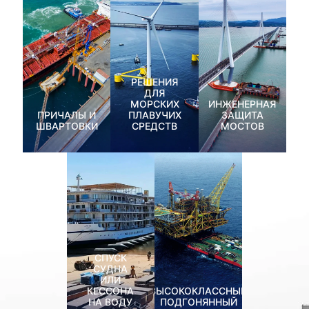
РЕШЕНИЯ
ДЛЯ
МОРСКИХ
ИНЖЕНЕРНАЯ
ПРИЧАЛЫ И
ПЛАВУЧИХ
ЗАЩИТА
ШВАРТОВКИ
СРЕДСТВ
МОСТОВ
СПУСК
СУДНА
ИЛИ
КЕССОНА
ВЫСОКОКЛАССНЫЙ
НА ВОДУ
ПОДГОНЯННЫЙ