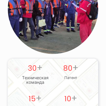
+
+
30
80
Техническая
Патент
команда
+
+
15
10