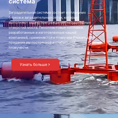
система
Заградительная система состоит из плавучих
блоков и заградительных сеток, которые
выполняют задачу преграждения несудоходных
отверстий моста. Пенопластовые поплавки,
разработанные и изготовленные нашей
компанией, применяются к плавучим блокам для
придания им постоянной и стабильной
плавучести.
Узнать больше