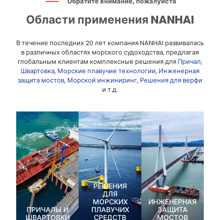
Обратите внимание, пожалуйста
Области применения NANHAI
В течение последних 20 лет компания NANHAI развивалась
в различных областях морского судоходства, предлагая
глобальным клиентам комплексные решения для
Причал
,
Швартовка
,
Морские плавучие технологии
,
Инженерная
защита мостов
,
Морской инжиниринг
,
Решения для верфи
и т.д.
РЕШЕНИЯ
ДЛЯ
МОРСКИХ
ИНЖЕНЕРНАЯ
ПРИЧАЛЫ И
ПЛАВУЧИХ
ЗАЩИТА
ШВАРТОВКИ
СРЕДСТВ
МОСТОВ