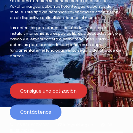
Yokohama también se conoce como defensa tipo
Yokohama/guardabarros flotante/guardabarros de
muelle. Este tipo de defensas Yokohama se convirtieron
en el dispositivo anticolisión líder en el mundo.
Las defensas para barcos son rápidas y fáciles de
instalar, manteniendo espacios libres adecuados entre el
casco y el embarcadero o embarcaciones. Estas
defensas para barcos desempeñaron un papel
fundamental en el funcionamiento seguro del atraque de
barcos.
Consigue una cotización
Contáctenos
+86 531-88723323
info@airbag.cc
+86-
15665790808