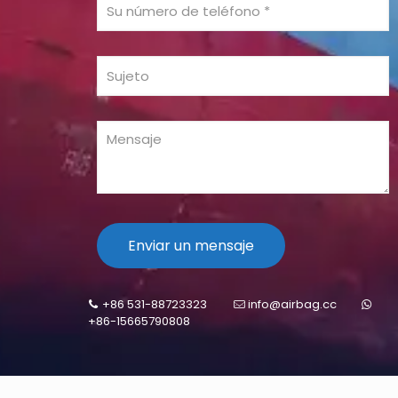
+86 531-88723323
info@airbag.cc
+86-15665790808