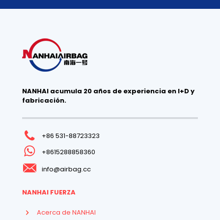
NANHAI acumula 20 años de experiencia en I+D y
fabricación.
+86 531-88723323
+8615288858360
info@airbag.cc
NANHAI FUERZA
Acerca de NANHAI