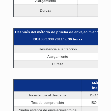
Alargamiento
ISO 3
Dureza
ISO 76
Después del método de prueba de envejecimiento
Méto
ISO188:1998 70±1º x 96 horas
Resistencia a la tracción
Alargamiento
Dureza
Métodos d
inspección
Resistencia al desgarro
ISO 34-1:19
Test de comprensión
ISO 815:199
Prueba estática de envejecimiento del