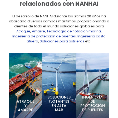
relacionados con NANHAI
El desarrollo de NANHAI durante los últimos 20 años ha
abarcado diversos campos marítimos, proporcionando a
clientes de todo el mundo soluciones globales para
Atraque
,
Amarre
,
Tecnología de flotación marina
,
Ingeniería de protección de puentes
,
Ingeniería costa
afuera
,
Soluciones para astilleros
etc.
SOLUCIONES
INGENIERÍA
ATRAQUE
FLOTANTES
DE
Y
EN ALTA
PROTECCIÓN
AMARRE
MAR
DE PUENTES