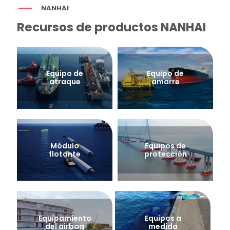
NANHAI
Recursos de productos NANHAI
Equipo de
Equipo de
atraque
amarre
Módulo
Equipos de
flotante
protección
Equipamiento
Equipos a
del airbag
medida