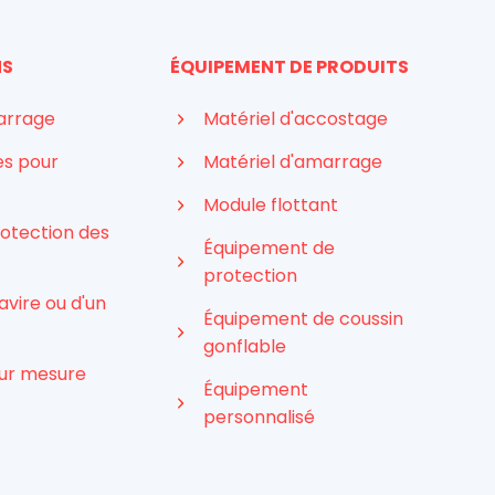
NS
ÉQUIPEMENT DE PRODUITS
arrage
Matériel d'accostage
es pour
Matériel d'amarrage
Module flottant
rotection des
Équipement de
protection
avire ou d'un
Équipement de coussin
gonflable
ur mesure
Équipement
personnalisé
Indonesian
Arabic