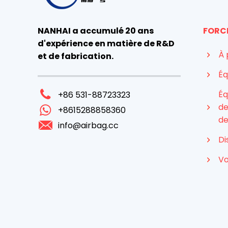
NANHAI a accumulé 20 ans
FORC
d'expérience en matière de R&D
À 
et de fabrication.
Éq
Éq
+86 531-88723323
de
+8615288858360
de
info@airbag.cc
Di
Vo