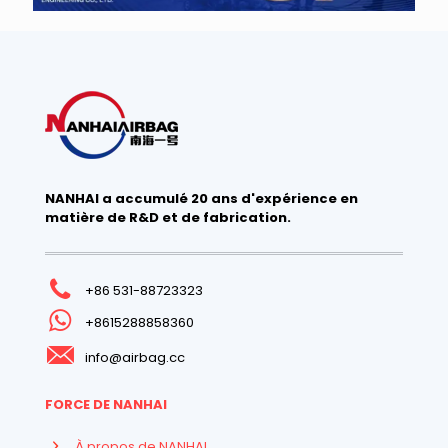
NANHAI a accumulé 20 ans d'expérience en
matière de R&D et de fabrication.
+86 531-88723323
+8615288858360
info@airbag.cc
FORCE DE NANHAI
À propos de NANHAI