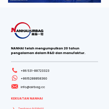
NANHAI telah mengumpulkan 20 tahun
pengalaman dalam R&D dan manufaktur.
+86 531-88723323
+8615288858360
info@airbag.cc
KEKUATAN NANHAI
Tentang NANHAI