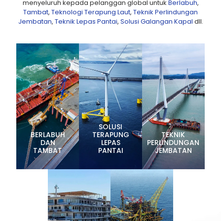
menyeluruh kepada pelanggan global untuk
Berlabuh
,
Tambat
,
Teknologi Terapung Laut
,
Teknik Perlindungan
Jembatan
,
Teknik Lepas Pantai
,
Solusi Galangan Kapal
dll.
SOLUSI
BERLABUH
TERAPUNG
TEKNIK
DAN
LEPAS
PERLINDUNGAN
TAMBAT
PANTAI
JEMBATAN