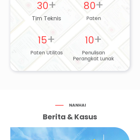
+
+
30
80
Tim Teknis
Paten
+
+
15
10
Paten Utilitas
Penulisan
Perangkat Lunak
NANHAI
Berita & Kasus