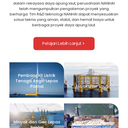
dalam rekayasa daya apung laut, perusahaan NANHAI
telah mengumpulkan pengalaman proyek yang
berharga. Tim R&D teknologi NANHAI dapat menyesuaikan
solusi teknis yang aman, stabil, dan hemat biaya untuk
berbagai proyek daya apung laut.
Pelajari Lebih Lanjut
Pembangkit Listrik
Tenaga Angin Lepas
Pantai
Akuakultur Laut
Minyak dan Gas Lepas
Pantai
Penyelamatan Laut