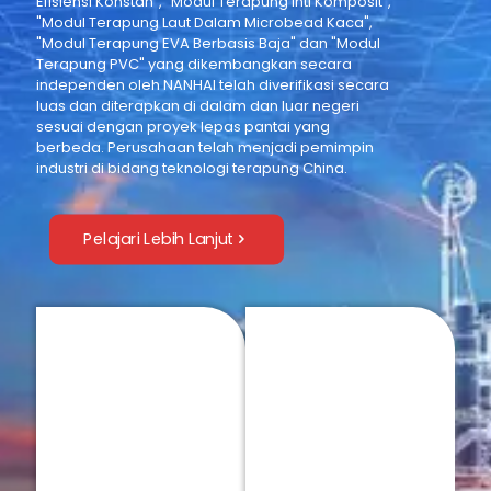
Efisiensi Konstan", "Modul Terapung Inti Komposit",
"Modul Terapung Laut Dalam Microbead Kaca",
"Modul Terapung EVA Berbasis Baja" dan "Modul
Terapung PVC" yang dikembangkan secara
independen oleh NANHAI telah diverifikasi secara
luas dan diterapkan di dalam dan luar negeri
sesuai dengan proyek lepas pantai yang
berbeda. Perusahaan telah menjadi pemimpin
industri di bidang teknologi terapung China.
Pelajari Lebih Lanjut