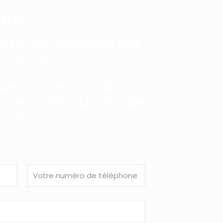
NHAÏ
orme de message via
e contact
eure communication,
aisser votre numéro de
sous.