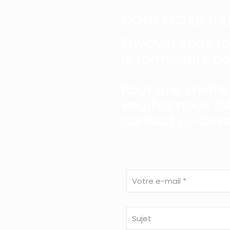
CONTACTER NA
Envoyer sous f
le formulaire d
Pour une meill
veuillez nous l
contact ci-des