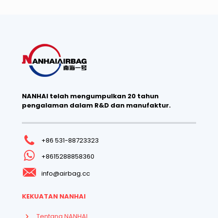
NANHAI telah mengumpulkan 20 tahun
pengalaman dalam R&D dan manufaktur.
+86 531-88723323
+8615288858360
info@airbag.cc
KEKUATAN NANHAI
Tentang NANHAI