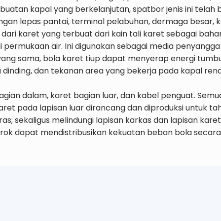
an kapal yang berkelanjutan, spatbor jenis ini telah b
njungan lepas pantai, terminal pelabuhan, dermaga besar, k
i karet yang terbuat dari kain tali karet sebagai bahan
 permukaan air. Ini digunakan sebagai media penyangga 
t yang sama, bola karet tiup dapat menyerap energi tu
a dinding, dan tekanan area yang bekerja pada kapal r
 bagian dalam, karet bagian luar, dan kabel penguat. Semu
 karet pada lapisan luar dirancang dan diproduksi untuk
; sekaligus melindungi lapisan karkas dan lapisan karet 
erok dapat mendistribusikan kekuatan beban bola secara