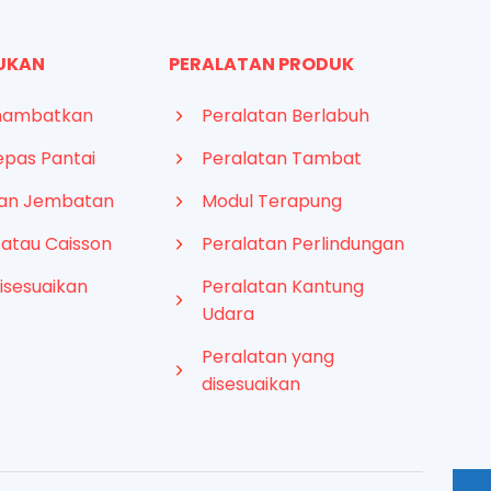
KUKAN
PERALATAN PRODUK
nambatkan
Peralatan Berlabuh
epas Pantai
Peralatan Tambat
gan Jembatan
Modul Terapung
 atau Caisson
Peralatan Perlindungan
isesuaikan
Peralatan Kantung
Udara
Peralatan yang
disesuaikan
French
Arabic
Russian