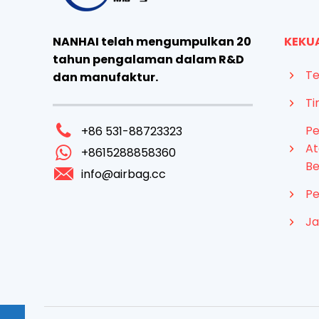
NANHAI telah mengumpulkan 20
KEKU
tahun pengalaman dalam R&D
Te
dan manufaktur.
Ti
Pe
+86 531-88723323
At
+8615288858360
Be
info@airbag.cc
Pe
J