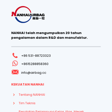
NANHAI telah mengumpulkan 20 tahun
pengalaman dalam R&D dan manufaktur.
+86 531-88723323
+8615288858360
info@airbag.cc
KEKUATAN NANHAI
Tentang NANHAI
Tim Teknis
Peralatan Pelampung Kelas Atas, Merek