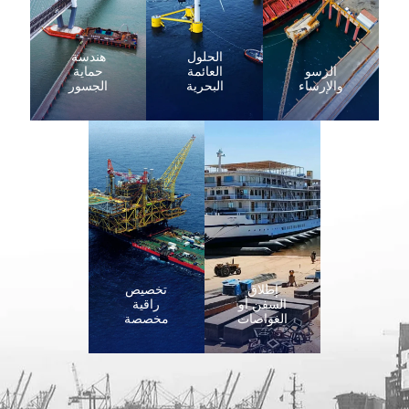
الحلول
هندسة
الرسو
العائمة
حماية
والإرساء
البحرية
الجسور
إطلاق
تخصيص
السفن أو
راقية
الغواصات
مخصصة