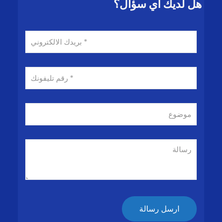
هل لديك اي سؤال؟