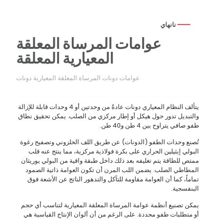
نانهاي
عوامات المرساة المعلقة
المعيارية المعلقة
عوامات دونات المرساة المعلقة المعيارية دونات
يتألف النظام المعياري دونات عادةً من وحدتين أو 4 وحدات قابلة للإزالة
والتبديل تدور حول هيكل أو إطار مركزي من الصلب. يمكن تحقيق نطاق
طفو صافي يتراوح بين 4 طن و40 طن.
تُصنع وحدات الطفو (الدونات) عن طريق اللف الحلزوني وتصفيح رغوة
البولي إيثيلين الحراري على بكرة فولاذية مركزية، مما ينتج عنه قلب
ممتص للطاقة يتم تغليفه بعد ذلك داخل طبقة واقية من البولي يوريثان
المطاطي الصلب. يضمن اللب المرن أن تكون العوامة ذاتية الصمود
تماماً، كما أن العوامة مقاومة للتآكل والتدهور الناتج عن الأشعة فوق
البنفسجية.
يمكن تصنيع أنظمة عوامة المرساة المعلقة المعيارية لتناسب أي حجم
أو متطلبات طفو محددة. على الرغم من أن ألوان الإنتاج القياسية هي