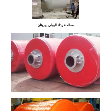
معالجة رذاذ البولي يوريثان