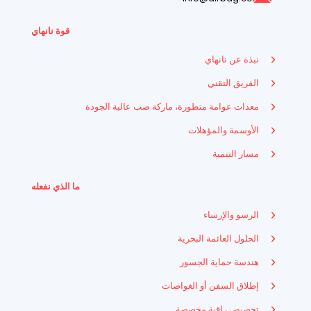
قوة نانهاي
نبذة عن نانهاي
الفريق التقني
معدات عوامة متطورة، ماركة صب عالية الجودة
الأوسمة والمؤهلات
مسار التنمية
ما الذي نفعله
الرسو والإرساء
الحلول العائمة البحرية
هندسة حماية الجسور
إطلاق السفن أو الغواصات
تخصيص راقية مخصصة