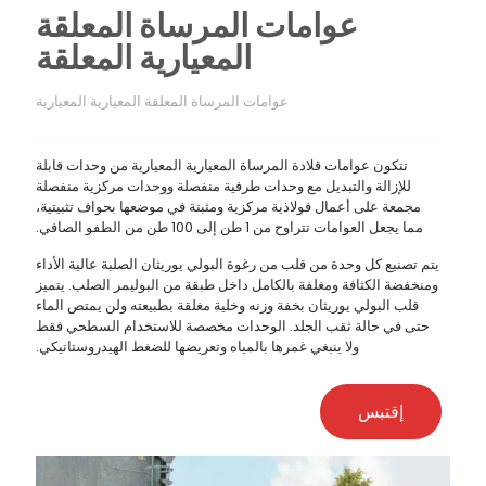
عوامات المرساة المعلقة
المعيارية المعلقة
عوامات المرساة المعلقة المعيارية المعيارية
تتكون عوامات قلادة المرساة المعيارية المعيارية من وحدات قابلة
للإزالة والتبديل مع وحدات طرفية منفصلة ووحدات مركزية منفصلة
مجمعة على أعمال فولاذية مركزية ومثبتة في موضعها بحواف تثبيتية،
مما يجعل العوامات تتراوح من 1 طن إلى 100 طن من الطفو الصافي.
يتم تصنيع كل وحدة من قلب من رغوة البولي يوريثان الصلبة عالية الأداء
ومنخفضة الكثافة ومغلفة بالكامل داخل طبقة من البوليمر الصلب. يتميز
قلب البولي يوريثان بخفة وزنه وخلية مغلقة بطبيعته ولن يمتص الماء
حتى في حالة ثقب الجلد. الوحدات مخصصة للاستخدام السطحي فقط
ولا ينبغي غمرها بالمياه وتعريضها للضغط الهيدروستاتيكي.
إقتبس