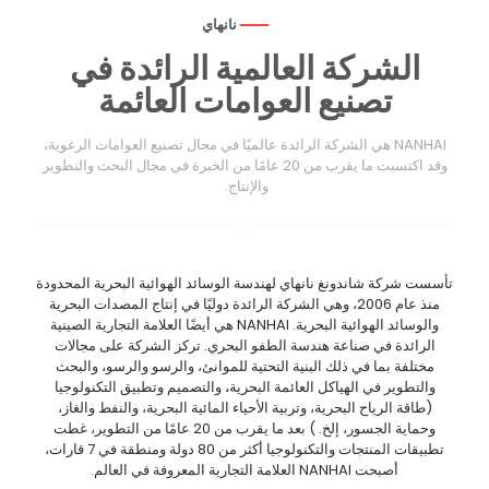
نانهاي
الشركة العالمية الرائدة في
تصنيع العوامات العائمة
NANHAI هي الشركة الرائدة عالميًا في مجال تصنيع العوامات الرغوية،
وقد اكتسبت ما يقرب من 20 عامًا من الخبرة في مجال البحث والتطوير
والإنتاج.
تأسست شركة شاندونغ نانهاي لهندسة الوسائد الهوائية البحرية المحدودة
منذ عام 2006، وهي الشركة الرائدة دوليًا في إنتاج المصدات البحرية
والوسائد الهوائية البحرية. NANHAI هي أيضًا العلامة التجارية الصينية
الرائدة في صناعة هندسة الطفو البحري. تركز الشركة على مجالات
مختلفة بما في ذلك البنية التحتية للموانئ، والرسو والرسو، والبحث
والتطوير في الهياكل العائمة البحرية، والتصميم وتطبيق التكنولوجيا
(طاقة الرياح البحرية، وتربية الأحياء المائية البحرية، والنفط والغاز،
وحماية الجسور، إلخ. ) بعد ما يقرب من 20 عامًا من التطوير، غطت
تطبيقات المنتجات والتكنولوجيا أكثر من 80 دولة ومنطقة في 7 قارات،
أصبحت NANHAI العلامة التجارية المعروفة في العالم.