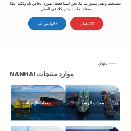
بنصيحتك ونقدر مشورتك لنا. نحن لسنا فقط المورد الخاص بك ولكننا أيضًا
مفتاح نجاحك وشريكك في العمل.
اتصال
واتس آب
نانهاي
موارد منتجات NANHAI
معدات الرسو
معدات الإرساء