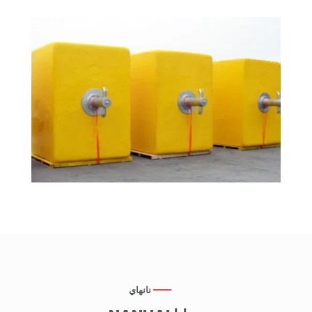
نانهاي