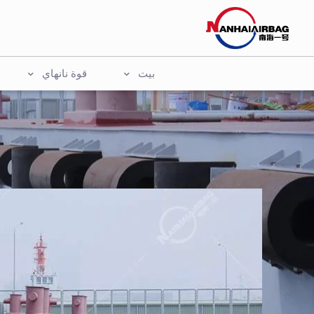
بيت
قوة نانهاي