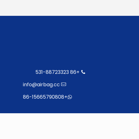
+86 531-88723323
info@airbag.cc
+86-15665790808