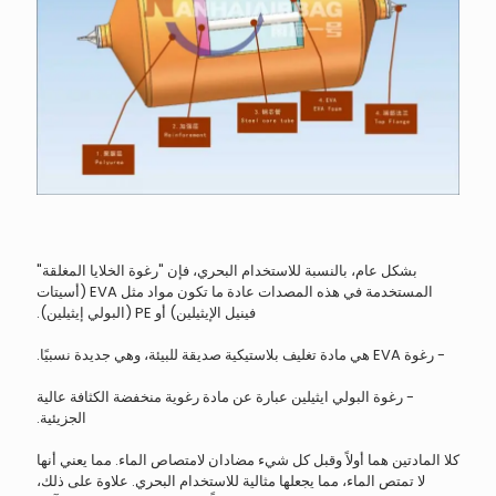
بشكل عام، بالنسبة للاستخدام البحري، فإن "رغوة الخلايا المغلقة"
المستخدمة في هذه المصدات عادة ما تكون مواد مثل EVA (أسيتات
فينيل الإيثيلين) أو PE (البولي إيثيلين).
- رغوة EVA هي مادة تغليف بلاستيكية صديقة للبيئة، وهي جديدة نسبيًا.
- رغوة البولي ايثيلين عبارة عن مادة رغوية منخفضة الكثافة عالية
الجزيئية.
كلا المادتين هما أولاً وقبل كل شيء مضادان لامتصاص الماء. مما يعني أنها
لا تمتص الماء، مما يجعلها مثالية للاستخدام البحري. علاوة على ذلك،