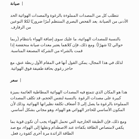
丨
صيانة
تتطلب كل من المصدات المملوءة بالرغوة والمصدات الهوائية الحد
الأدنى من الصيانة. يعد الفحص البصري المنتظم أمرًا ضروريًا لكلا النوعين
من الرفارف.
بالنسبة للمصدات الهوائية، ما عليك سوى إضافة الهواء بانتظام (ربما
حوالي 12 شهرًا). ومع ذلك، فإن كلاهما يعتبر معدات صيانة منخفضة إذا
قمت بالشراء من الشركة المصنعة المناسبة.
لذلك في هذا المجال، يمكن القول أنها في المقام الأول ربطة عنق، مع
حاجز رغوي بحافة طفيفة فوق الهوائية.
丨
سعر
هذا هو المكان الذي تتمتع فيه المصدات الهوائية المطاطية العائمة بميزة
كبيرة على مصدات الرغوة. بالنسبة لنفس الحجم، قد تكلف المصدات
المملوءة بالرغوة ما يصل إلى 3 أضعاف تكلفة نظيراتها الهوائية. وذلك لأن
المكون الأساسي للحاجز الهوائي هو الهواء، وهو مجاني بشكل أساسي.
ومع ذلك، فإن الطبقة الخارجية التي تحمل الهواء يجب أن تكون قوية بما
يكفي لامتصاص الطاقة بكفاءة عند الاصطدام ونقلها إلى الهواء، مع صد
الطاقة الزائدة مرة أخرى كقوة رد فعل.