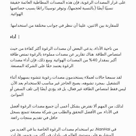
على غرار المصدات الرغوية، فإن هذه المصدات المطاطية العائمة خفيفة
نسبيًا أيضًا (بالنسبة لحجمها)، وتوفر توسيدًا رائعًا بسبب خصائصها
الهوائية.
للمقارنة بين الاثنين، علينا أن ننظر في جوانب مختلفة من استخدامها:
丨
أداء
من ناحية الأداء، يدعي البعض أن مصدات الرغوة أكثر كفاءة من حيث
امتصاص الطاقة. هناك تقارير عن مصدات مملوءة بالرغوة تمتص طاقة
أكبر بمقدار 40% من المصدات الهوائية. ومع ذلك، فإن أداء مصدات
الرغوة يعتمد حقًا على الشركة المصنعة.
لقد سمعنا حالات لعملاء يستخدمون مصدات رغوية تتشوه بسهولة أثناء
التشغيل. بمجرد تشوهه، يصبح الحاجز غير مناسب للاستخدام بعد الآن.
ليس فقط امتصاص الطاقة غير فعال، بل قد يؤدي أيضًا إلى تلف السفن أو
الموانئ.
لذلك، من المهم ألا نفترض بشكل أعمى أن جميع مصدات الرغوة أفضل
في الأداء. من الأفضل التحقق والطلب من شركة مصنعة تتمتع بسجل
حافل في تقديم منتجات رائعة.
في NanHai، تم استخدام مصدات الرغوة الخاصة بنا في العديد من
المشاريع على مستوى العالم في بلدان في أكثر من خمس قارات.