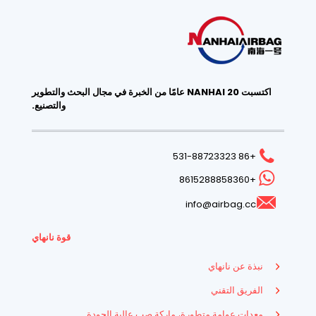
اكتسبت NANHAI 20 عامًا من الخبرة في مجال البحث والتطوير
والتصنيع.
+86 531-88723323
+8615288858360
info@airbag.cc
قوة نانهاي
نبذة عن نانهاي
الفريق التقني
معدات عوامة متطورة، ماركة صب عالية الجودة