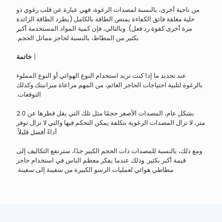
من ناحية أخرى، بالنسبة لمصدات الرغوة، فهي عبارة عن قلب رغوي ذو
خلية مغلقة فائق الكفاءة يمتص الطاقة بالكامل (يطرد الطاقة الزائدة
مرة أخرى كقوة رد فعل). وبالتالي، فإن كمية المواد المستخدمة أكبر
بكثير من المطاط، بالنسبة لحاجز مماثل الحجم.
丨
خاتمة
عند تحديد ما إذا كنت تريد استخدام النوع الهوائي أو النوع المملوء
بالرغوة لتلبية احتياجات الحاجز العائم، من المهم مراعاة ميزانيتك وكذلك
التوقعات.
بشكل عام، المصدات الأصغر حجمًا مثل تلك التي يقل قطرها عن 2.0
متر، لا تزال المصدات الرغوية بتكلفة يمكن التحكم فيها والتي لا تزال توفر
أداءً أفضل قليلاً.
ومع ذلك، بالنسبة للمصدات ذات الحجم الكبير جدًا، سترتفع التكاليف إلى
قيمة أكبر بكثير. وذلك عندما يفكر معظم الناس في استخدام حاجز
مطاطي هوائي لعمليات الرسو الكبيرة من سفينة إلى سفينة.