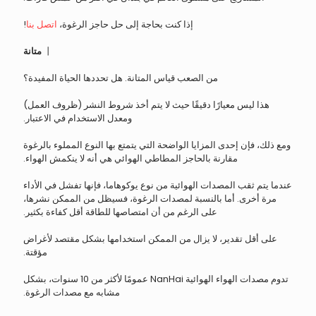
إذا كنت بحاجة إلى حل حاجز الرغوة،
اتصل بنا
!
丨
متانة
من الصعب قياس المتانة. هل تحددها الحياة المفيدة؟
هذا ليس معيارًا دقيقًا حيث لا يتم أخذ شروط النشر (ظروف العمل)
ومعدل الاستخدام في الاعتبار.
ومع ذلك، فإن إحدى المزايا الواضحة التي يتمتع بها النوع المملوء بالرغوة
مقارنة بالحاجز المطاطي الهوائي هي أنه لا ينكمش الهواء.
عندما يتم ثقب المصدات الهوائية من نوع يوكوهاما، فإنها تفشل في الأداء
مرة أخرى. أما بالنسبة لمصدات الرغوة، فسيظل من الممكن نشرها،
على الرغم من أن امتصاصها للطاقة أقل كفاءة بكثير.
على أقل تقدير، لا يزال من الممكن استخدامها بشكل مقتصد لأغراض
مؤقتة.
تدوم مصدات الهواء الهوائية NanHai عمومًا لأكثر من 10 سنوات، بشكل
مشابه مع مصدات الرغوة.