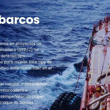
 barcos
mente en proyectos de
rcadero (STD/J). La
defensa tipo
para muelle. Este tipo de
ivo anticolisión líder en el
 de instalar, manteniendo
 embarcadero o
desempeñaron un papel
traque de barcos.