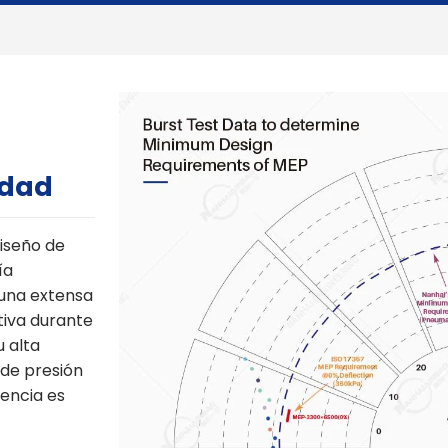
idad
diseño de
ía
una extensa
tiva durante
u alta
 de presión
tencia es