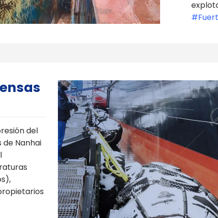
explot
#Fuert
fensas
resión del
s de Nanhai
l
raturas
s),
propietarios