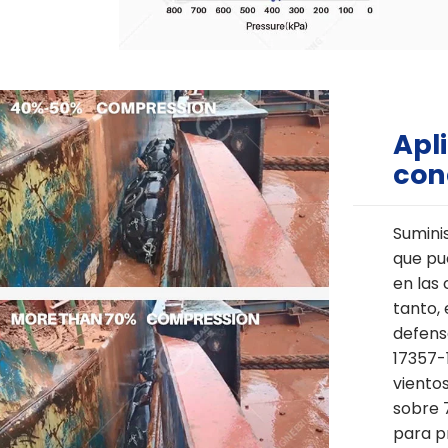
Apl
con
Sumini
que pu
en las
tanto,
defens
17357-1
viento
sobre 
para p