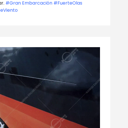
ar.
#Gran Embarcación #FuerteOlas
eViento