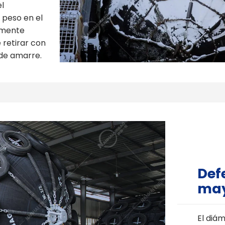
el
 peso en el
lmente
 retirar con
 de amarre.
Def
ma
El diá