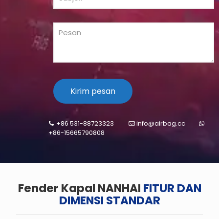
+86 531-88723323
info@airbag.cc
+86-15665790808
Fender Kapal NANHAI
FITUR DAN
DIMENSI STANDAR