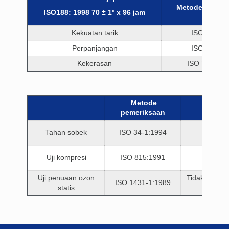
Metode pemeri
ISO188: 1998 70 ± 1º x 96 jam
Kekuatan tarik
ISO 37:199
Perpanjangan
ISO 37:199
Kekerasan
ISO 7619:19
Metode
pemeriksaan
Tahan sobek
ISO 34-1:1994
Uji kompresi
ISO 815:1991
Uji penuaan ozon
Tidak ada r
ISO 1431-1:1989
statis