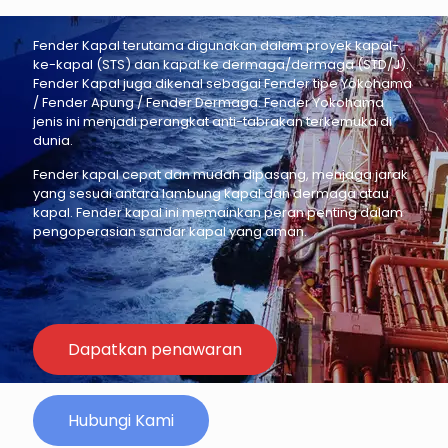
Fender Kapal terutama digunakan dalam proyek kapal-
ke-kapal (STS) dan kapal ke dermaga/dermaga (STD/J).
Fender Kapal juga dikenal sebagai Fender tipe Yokohama
/ Fender Apung / Fender Dermaga. Fender Yokohama
jenis ini menjadi perangkat anti-tabrakan terkemuka di
dunia.
Fender kapal cepat dan mudah dipasang, menjaga jarak
yang sesuai antara lambung kapal dan dermaga atau
kapal. Fender kapal ini memainkan peran penting dalam
pengoperasian sandar kapal yang aman.
Dapatkan penawaran
Hubungi Kami