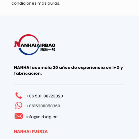
condiciones más duras.
NANHAI acumula 20 años de experiencia en I+D y
fabricación.
+86 531-88723323
+8615288858360
info@airbag.cc
NANHAI FUERZA