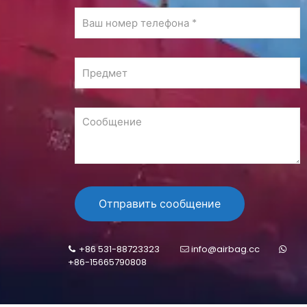
+86 531-88723323
info@airbag.cc
+86-15665790808