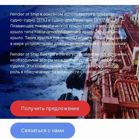
Fender of Ship в основном используются в проектах
судно-судно (STS) и судно-док/пристань (STD/J).
Плавающее пневматическое крыло также известно как
крыло типа Yokohama/плавающее крыло/причальное
крыло. Такие крылья Yokohama Fenders стали ведущими
в мире устройствами для предотвращения столкновений.
Fender of Ship быстро и легко устанавливаются, сохраняя
необходимые зазоры между корпусом и причалом или
судами. Эти корабельные кранцы сыграли решающую
роль в обеспечении безопасности стоянки судов.
Получить предложение
Связаться с нами