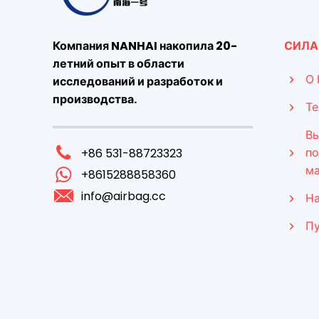
Компания NANHAI накопила 20-
СИЛА
летний опыт в области
О
исследований и разработок и
производства.
Те
В
по
+86 531-88723323
ма
+8615288858360
info@airbag.cc
На
Пу