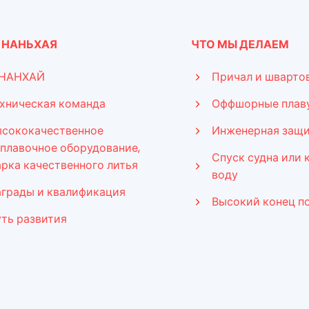
 НАНЬХАЯ
ЧТО МЫ ДЕЛАЕМ
 НАНХАЙ
Причал и шварто
хническая команда
Оффшорные плав
ысококачественное
Инженерная защи
плавочное оборудование,
Спуск судна или 
рка качественного литья
воду
грады и квалификация
Высокий конец п
ть развития