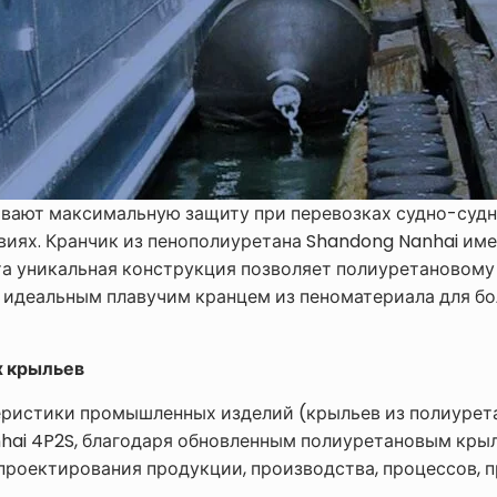
ивают максимальную защиту при перевозках судно-судн
виях. Кранчик из пенополиуретана Shandong Nanhai име
та уникальная конструкция позволяет полиуретановому 
о идеальным плавучим кранцем из пеноматериала для бо
 крыльев
еристики промышленных изделий (крыльев из полиурета
hai 4P2S, благодаря обновленным полиуретановым крыл
проектирования продукции, производства, процессов, 