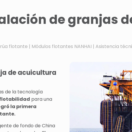
alación de granjas d
grúa flotante | Módulos flotantes NANHAI | Asistencia téc
ja de acuicultura
s de la tecnología
flotabilidad
para una
ogró la primera
tante.
igente de fondo de China