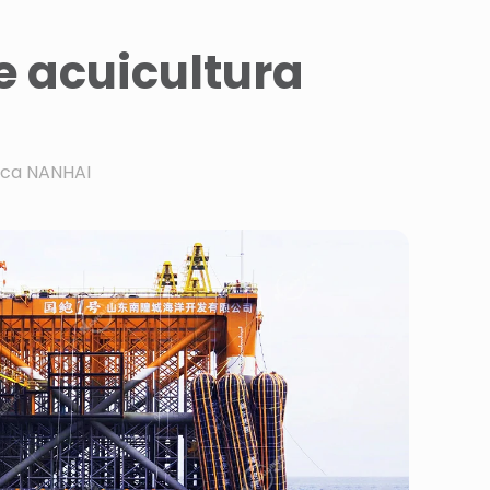
e acuicultura
nica NANHAI