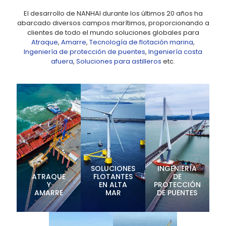
El desarrollo de NANHAI durante los últimos 20 años ha
abarcado diversos campos marítimos, proporcionando a
clientes de todo el mundo soluciones globales para
Atraque
,
Amarre
,
Tecnología de flotación marina
,
Ingeniería de protección de puentes
,
Ingeniería costa
afuera
,
Soluciones para astilleros
etc.
SOLUCIONES
INGENIERÍA
ATRAQUE
FLOTANTES
DE
Y
EN ALTA
PROTECCIÓN
AMARRE
MAR
DE PUENTES