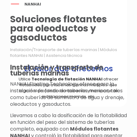
NANHAI
Soluciones flotantes
para oleoductos y
gasoductos
Instalación/Transporte de tuberías marinas | Módulos
flotantes NANHAI | Asistencia técnica
Instalación y transporte de
El valor que ofrecemos
tuberías marinas
Utilice
Tecnología de flotación NANHAI
ofrecer
NANHAI Floating Technology ofrece para la
flotabilidad para tuberías marinas múltiples. que
instalación de fondo de tuberías marinas, tales
logran el propósito de instalación y transporte de
instalaciones marinas, etc.
como tuberías de suministro de agua y drenaje,
oleoductos y gasoductos.
Llevamos a cabo la dosificación de la flotabilidad
en función del peso del sistema de tuberías
completo, equipado con
Módulos flotantes
NANHAI
y controló la flotabilidad para asentar