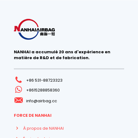
NANHAI a accumulé 20 ans d'expérience en
matière de R&D et de fabrication.
+86 531-88723323
+8615288858360
info@airbag.cc
FORCE DE NANHAI
À propos de NANHAI