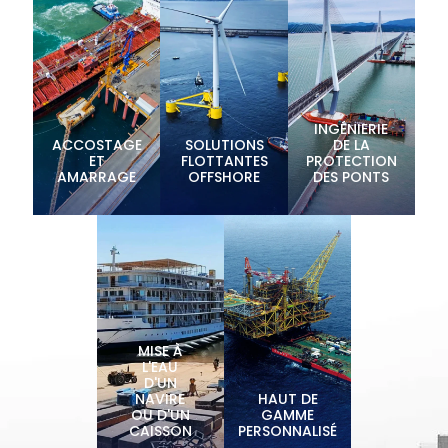
INGÉNIERIE
ACCOSTAGE
SOLUTIONS
DE LA
ET
FLOTTANTES
PROTECTION
AMARRAGE
OFFSHORE
DES PONTS
MISE À
L'EAU
D'UN
NAVIRE
HAUT DE
OU D'UN
GAMME
CAISSON
PERSONNALISÉ