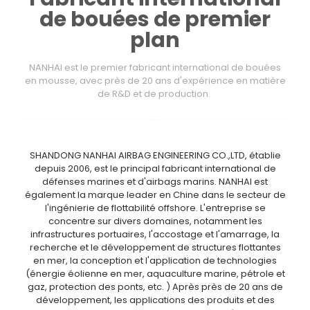
de bouées de premier
plan
NANHAI est le premier fabricant international de bouées
en mousse, avec près de 20 ans d'expérience en matière
de R&D et de production.
SHANDONG NANHAI AIRBAG ENGINEERING CO.,LTD, établie
depuis 2006, est le principal fabricant international de
défenses marines et d'airbags marins. NANHAI est
également la marque leader en Chine dans le secteur de
l'ingénierie de flottabilité offshore. L'entreprise se
concentre sur divers domaines, notamment les
infrastructures portuaires, l'accostage et l'amarrage, la
recherche et le développement de structures flottantes
en mer, la conception et l'application de technologies
(énergie éolienne en mer, aquaculture marine, pétrole et
gaz, protection des ponts, etc. ) Après près de 20 ans de
développement, les applications des produits et des