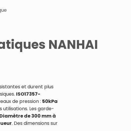
que
atiques NANHAI
istantes et durent plus
siques.
ISO17357-
veaux de pression :
50kPa
utilisations. Les garde-
Diamètre de 300 mm à
gueur
. Des dimensions sur