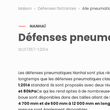
Maison
›
Défenses flottantes
›
Aile pneumati
NANHAÏ
Défenses pneum
ISO17357-1:2014
Les défenses pneumatiques Nanhai sont plus rés
longtemps que les défenses pneumatiques clas
1:2014
standard. Ils sont proposés avec deux ni
et 80kPa
Ce qui les rend aptes à de nombreuses 
boue sont disponibles dans des tailles allant de
4 700 mm et de 500 mm à 12 000 mm
en lon
mesure sont également disponibles.