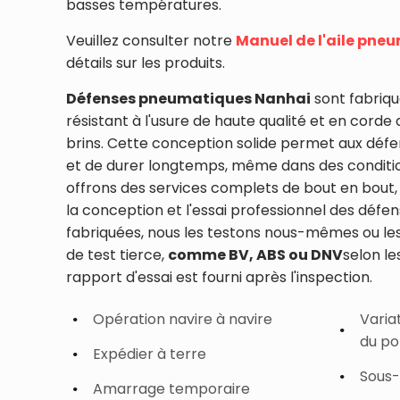
basses températures.
Veuillez consulter notre
Manuel de l'aile pne
détails sur les produits.
Défenses pneumatiques Nanhai
sont fabriq
résistant à l'usure de haute qualité et en corde
brins. Cette conception solide permet aux défe
et de durer longtemps, même dans des conditions
offrons des services complets de bout en bout,
la conception et l'essai professionnel des défen
fabriquées, nous les testons nous-mêmes ou le
de test tierce,
comme BV, ABS ou DNV
selon le
rapport d'essai est fourni après l'inspection.
Opération navire à navire
Varia
du po
Expédier à terre
Sous-
Amarrage temporaire