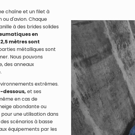
e chaîne et un filet à
n ou d'avion. Chaque
anille à des brides solides
neumatiques en
 2,5 mètres sont
 parties métalliques sont
e mer. Nous pouvons
ue, des anneaux
.
environnements extrêmes.
i-dessous,
et ses
 même en cas de
e neige abondante ou
 pour une utilisation dans
s des scénarios à basse
aux équipements par les