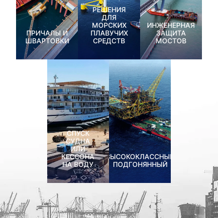
РЕШЕНИЯ
ДЛЯ
МОРСКИХ
ИНЖЕНЕРНАЯ
ПРИЧАЛЫ И
ПЛАВУЧИХ
ЗАЩИТА
ШВАРТОВКИ
СРЕДСТВ
МОСТОВ
СПУСК
СУДНА
ИЛИ
КЕССОНА
ВЫСОКОКЛАССНЫЙ
НА ВОДУ
ПОДГОНЯННЫЙ