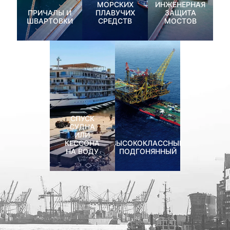
МОРСКИХ
ИНЖЕНЕРНАЯ
ПРИЧАЛЫ И
ПЛАВУЧИХ
ЗАЩИТА
ШВАРТОВКИ
СРЕДСТВ
МОСТОВ
СПУСК
СУДНА
ИЛИ
КЕССОНА
ВЫСОКОКЛАССНЫЙ
НА ВОДУ
ПОДГОНЯННЫЙ