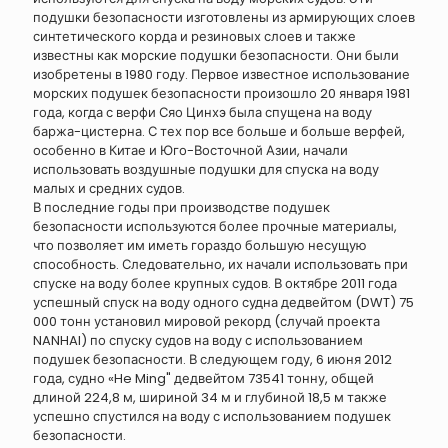
подушки безопасности изготовлены из армирующих слоев
синтетического корда и резиновых слоев и также
известны как морские подушки безопасности. Они были
изобретены в 1980 году. Первое известное использование
морских подушек безопасности произошло 20 января 1981
года, когда с верфи Сяо Цинхэ была спущена на воду
баржа-цистерна. С тех пор все больше и больше верфей,
особенно в Китае и Юго-Восточной Азии, начали
использовать воздушные подушки для спуска на воду
малых и средних судов.
В последние годы при производстве подушек
безопасности используются более прочные материалы,
что позволяет им иметь гораздо большую несущую
способность. Следовательно, их начали использовать при
спуске на воду более крупных судов. В октябре 2011 года
успешный спуск на воду одного судна дедвейтом (DWT) 75
000 тонн установил мировой рекорд (случай проекта
NANHAI) по спуску судов на воду с использованием
подушек безопасности. В следующем году, 6 июня 2012
года, судно «He Ming" дедвейтом 73541 тонну, общей
длиной 224,8 м, шириной 34 м и глубиной 18,5 м также
успешно спустился на воду с использованием подушек
безопасности.