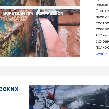
самых
Поэтом
пневма
соотве
Услови
волны.
сохран
полнос
судно
еских