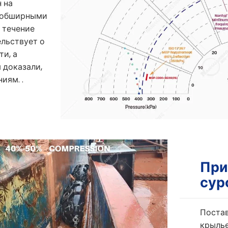
 на
 обширными
 течение
льствует о
и, а
 доказали,
иям. .
При
сур
Поста
крылье