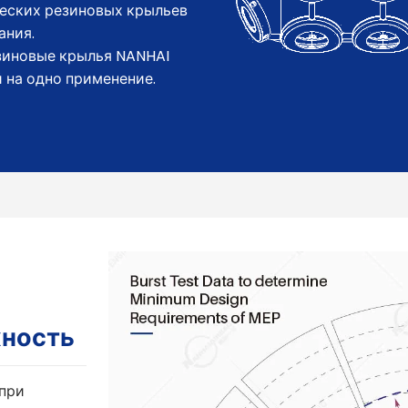
еских резиновых крыльев
ания.
зиновые крылья NANHAI
 на одно применение.
жность
 при