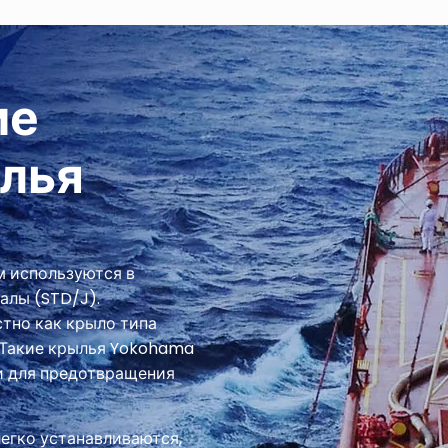
ие
лья
м используются в
алы (STD/J).
тно как крыло типа
Такие крылья Yokohama
и для предотвращения
егко устанавливаются,