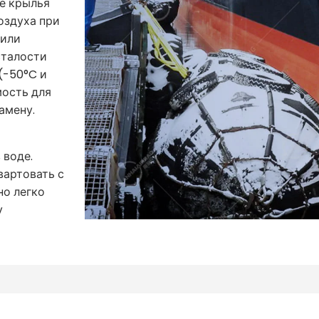
е крылья
оздуха при
 или
сталости
(-50°C и
мость для
амену.
 воде.
вартовать с
но легко
у