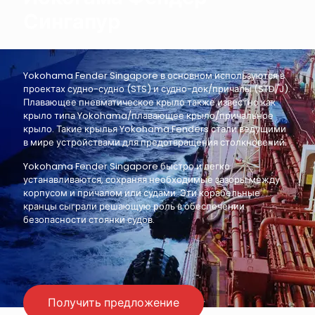
Сингапур
Yokohama Fender Singapore в основном используются в
проектах судно-судно (STS) и судно-док/причалы (STD/J).
Плавающее пневматическое крыло также известно как
крыло типа Yokohama/плавающее крыло/причальное
крыло. Такие крылья Yokohama Fenders стали ведущими
в мире устройствами для предотвращения столкновений.
Yokohama Fender Singapore быстро и легко
устанавливаются, сохраняя необходимые зазоры между
корпусом и причалом или судами. Эти корабельные
кранцы сыграли решающую роль в обеспечении
безопасности стоянки судов.
Получить предложение