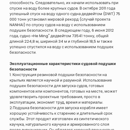
способность. Следовательно, их начали использовать при
спуске на воду более крупных судов. В октябре 2011 года
успешный спуск на воду одного судна дедвейтом (DWT) 75
000 тонн установил мировой рекорд (случай проекта
NANHAI) по спуску судов на воду с использованием
подушек безопасности. В следующем году, 6 июня 2012
года, судно «He Ming" дедвейтом 73541 тонну, общей
длиной 224,8 м, шириной 34 м и глубиной 18,5 м также
успешно спустился на воду с использованием подушек
безопасности.
Эксплуатационные характеристики судовой подушки
безопасности
1. Конструкция резиновой подушки безопасности на
крыльях является научной и разумной. Использование
подушек безопасности для запуска судов, готовых
компонентов или компонентов, готовых на месте, может
удовлетворить проектные требования, просто в
эксплуатации, экономит труд, время и материалы.
2.Подушка безопасности для запуска корабля имеет
хорошую устойчивость к старению и длительный срок
службы. Этот продукт изготовлен из синтетического
каучука, натурального каучука и армированного слоя
после вулканизации. Он обладает хорошей прочностью