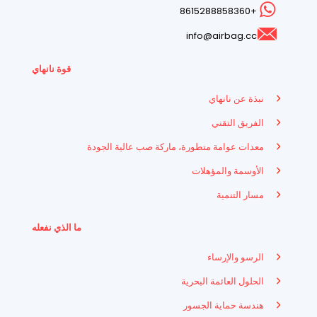
+8615288858360
info@airbag.cc
قوة نانهاي
نبذة عن نانهاي
الفريق التقني
معدات عوامة متطورة، ماركة صب عالية الجودة
الأوسمة والمؤهلات
مسار التنمية
ما الذي نفعله
الرسو والإرساء
الحلول العائمة البحرية
هندسة حماية الجسور