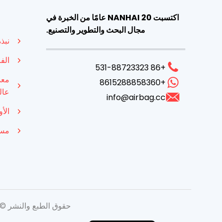
اكتسبت NANHAI 20 عامًا من الخبرة في
مجال البحث والتطوير والتصنيع.
نبذ
الف
+86 531-88723323
معد
+8615288858360
عال
info@airbag.cc
الأ
مسا
Indonesian
French
Russian
Spanish
حقوق الطبع والنشر © 2026. SHANDONG NANHAI AIRBAG ENGINEERING Co., Ltd. جميع الحقوق محفو
English