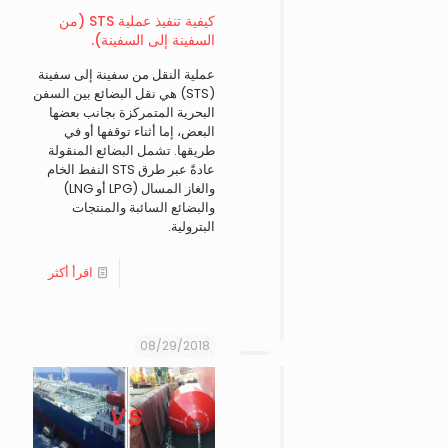
كيفية تنفيذ عملية STS (من
السفينة إلى السفينة).
عملية النقل من سفينة إلى سفينة
(STS) هي نقل البضائع بين السفن
البحرية المتمركزة بجانب بعضها
البعض، إما أثناء توقفها أو في
طريقها. تشمل البضائع المنقولة
عادةً عبر طرق STS النفط الخام
والغاز المسال (LPG أو LNG)
والبضائع السائبة والمنتجات
البترولية.
اقرأ أكثر
08/29/2018