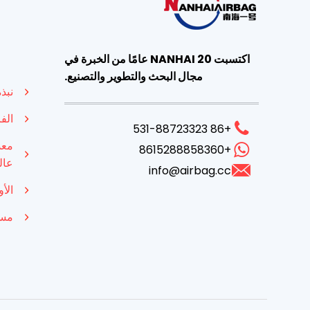
اكتسبت NANHAI 20 عامًا من الخبرة في
مجال البحث والتطوير والتصنيع.
نبذ
الف
+86 531-88723323
معد
+8615288858360
عال
info@airbag.cc
الأ
مسا
Indonesian
French
Russian