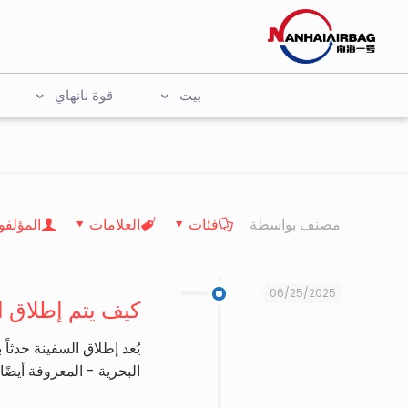
بيت
قوة نانهاي
مصنف بواسطة
فئات
العلامات
المؤلفو
06/25/2025
كيف يتم إطلاق 
يُعد إطلاق السفينة حدثاً
البحرية - المعروفة أيضً