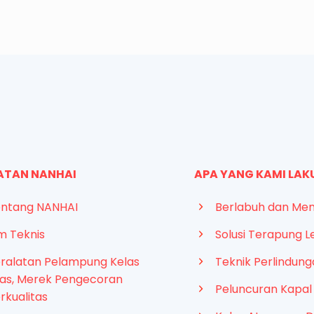
ATAN NANHAI
APA YANG KAMI LA
ntang NANHAI
Berlabuh dan Me
m Teknis
Solusi Terapung L
ralatan Pelampung Kelas
Teknik Perlindun
as, Merek Pengecoran
Peluncuran Kapal
rkualitas