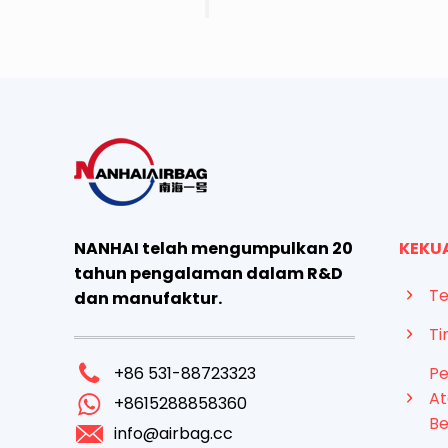
NANHAI telah mengumpulkan 20
KEKU
tahun pengalaman dalam R&D
Te
dan manufaktur.
Ti
Pe
+86 531-88723323
At
+8615288858360
Be
info@airbag.cc