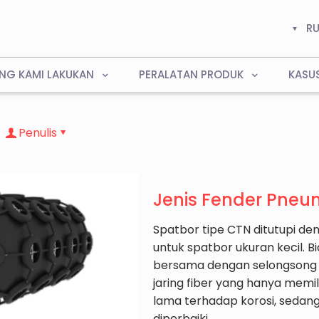
R
NG KAMI LAKUKAN
PERALATAN PRODUK
KASU
Penulis
Jenis Fender Pne
Spatbor tipe CTN ditutupi deng
untuk spatbor ukuran kecil. Bi
bersama dengan selongsong k
jaring fiber yang hanya memili
lama terhadap korosi, sedang
diperbaiki.