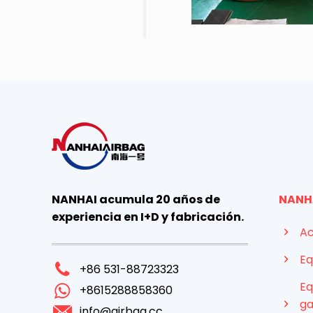
NANHAI acumula 20 años de
NANH
experiencia en I+D y fabricación.
Ac
Eq
+86 531-88723323
Eq
+8615288858360
ga
info@airbag.cc